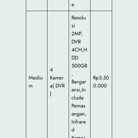
a
Resolu
si
2MP,
DVR
4CH,H
DD
500GB
4
,
Mediu
Kamer
Rp3.50
Bergar
m
a( DVR
0.000
ansi,In
)
clude
Pemas
angan,
Infrare
d
Kamer