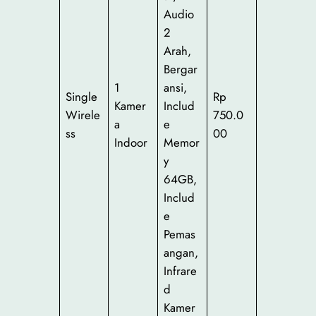
Audio
2
Arah,
Bergar
1
ansi,
Single
Rp
Kamer
Includ
Wirele
750.0
a
e
ss
00
Indoor
Memor
y
64GB,
Includ
e
Pemas
angan,
Infrare
d
Kamer