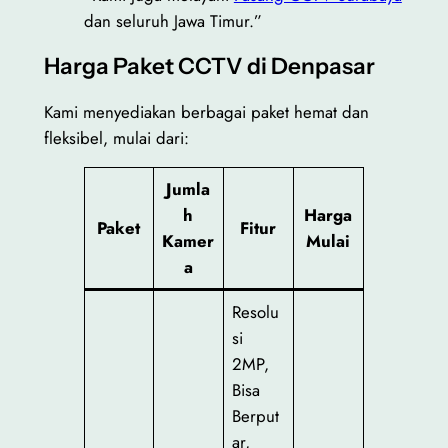
dan seluruh Jawa Timur.”
Harga Paket CCTV di Denpasar
Kami menyediakan berbagai paket hemat dan
fleksibel, mulai dari:
Jumla
h
Harga
Paket
Fitur
Kamer
Mulai
a
Resolu
si
2MP,
Bisa
Berput
ar,