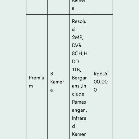
a
Resolu
si
2MP,
DVR
8CH,H
DD
1TB,
8
Rp6.5
Premiu
Bergar
Kamer
00.00
m
ansi,In
a
0
clude
Pemas
angan,
Infrare
d
Kamer